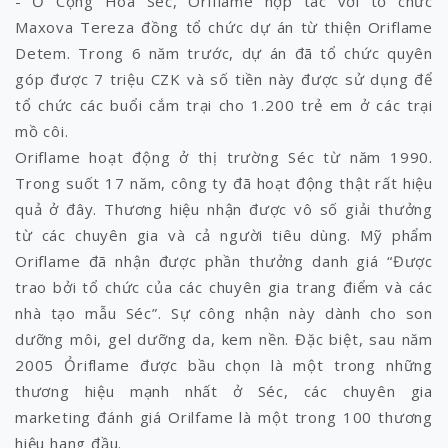
- Ở Cộng Hòa Séc, Oriflame hợp tác với tổ chức
Maxova Tereza đồng tổ chức dự án từ thiện Oriflame
Detem. Trong 6 năm trước, dự án đã tổ chức quyên
góp được 7 triệu CZK và số tiền này được sử dụng để
tổ chức các buổi cắm trại cho 1.200 trẻ em ở các trại
mồ côi.
Oriflame hoạt động ở thị trường Séc từ năm 1990.
Trong suốt 17 năm, công ty đã hoạt động thật rất hiệu
quả ở đây. Thương hiệu nhận được vô số giải thưởng
từ các chuyên gia và cả người tiêu dùng. Mỹ phẩm
Oriflame đã nhận được phần thưởng danh giá “Được
trao bởi tổ chức của các chuyên gia trang điểm và các
nhà tạo mẫu Séc”. Sự công nhận này dành cho son
dưỡng môi, gel dưỡng da, kem nền. Đặc biệt, sau năm
2005 Ỏriflame được bầu chọn là một trong những
thương hiệu mạnh nhất ở Séc, các chuyên gia
marketing đánh giá Orilfame là một trong 100 thương
hiệu hang đầu.