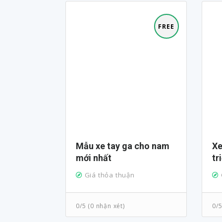
FREE
Mẫu xe tay ga cho nam
Xe tay ga nữ dưới 40
mới nhất
tr
Giá thỏa thuận
0/5 (0 nhận xét)
0/5