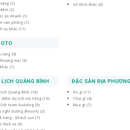
sáng (2)
Sở thích khác (0)
 đêm (2)
ức ăn nhanh (1)
m văn phòng (1)
h vụ khác (11)
 OTO
 tùng (0)
 thương mại (5)
khác (1)
 LỊCH QUẢNG BÌNH
ĐẶC SẢN ĐỊA PHƯƠN
 lịch Quảng Bình (18)
Ăn gì (11)
 điểm du lịch nổi tiếng (10)
Chơi gì (6)
lịch team building (0)
Mua gì (7)
 nghỉ dưỡng (Resort) (2)
à hàng - Khách sạn (7)
 thuê xe (6)