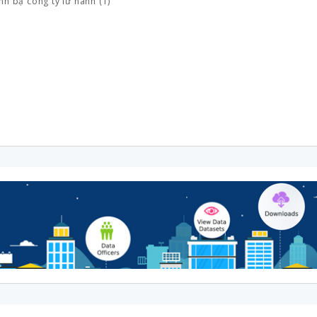
nh bạ công ty lữ hành (1)