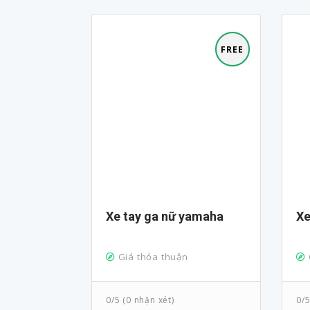
FREE
Xe tay ga nữ yamaha
X
Giá thỏa thuận
0/5 (0 nhận xét)
0/5