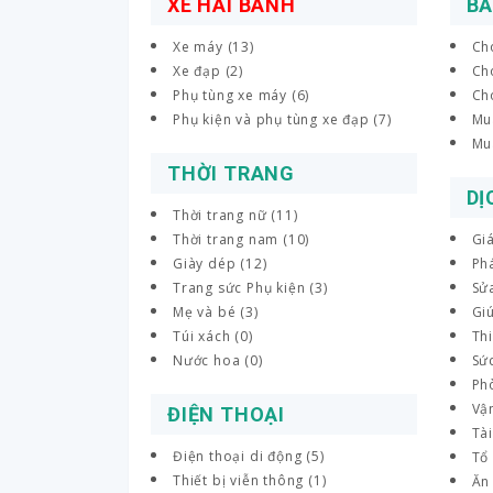
XE HAI BÁNH
BẤ
Xe máy (13)
Ch
Xe đạp (2)
Cho
Phụ tùng xe máy (6)
Ch
Phụ kiện và phụ tùng xe đạp (7)
Mu
Mu
THỜI TRANG
DỊ
Thời trang nữ (11)
Thời trang nam (10)
Giá
Giày dép (12)
Phá
Trang sức Phụ kiện (3)
Sửa
Mẹ và bé (3)
Giú
Túi xách (0)
Thi
Nước hoa (0)
Sứ
Ph
Vậ
ĐIỆN THOẠI
Tài
Điện thoại di động (5)
Tổ 
Thiết bị viễn thông (1)
Ăn 