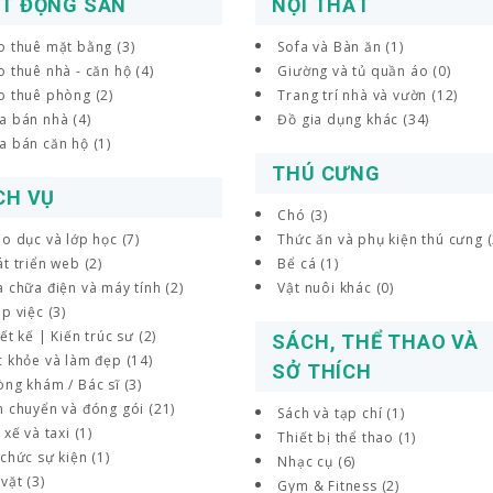
T ĐỘNG SẢN
NỘI THẤT
o thuê mặt bằng (3)
Sofa và Bàn ăn (1)
 thuê nhà - căn hộ (4)
Giường và tủ quần áo (0)
o thuê phòng (2)
Trang trí nhà và vườn (12)
a bán nhà (4)
Đồ gia dụng khác (34)
a bán căn hộ (1)
THÚ CƯNG
CH VỤ
Chó (3)
o dục và lớp học (7)
Thức ăn và phụ kiện thú cưng (
t triển web (2)
Bể cá (1)
 chữa điện và máy tính (2)
Vật nuôi khác (0)
p việc (3)
ết kế | Kiến trúc sư (2)
SÁCH, THỂ THAO VÀ
c khỏe và làm đẹp (14)
SỞ THÍCH
òng khám / Bác sĩ (3)
n chuyển và đóng gói (21)
Sách và tạp chí (1)
 xế và taxi (1)
Thiết bị thể thao (1)
chức sự kiện (1)
Nhạc cụ (6)
vặt (3)
Gym & Fitness (2)