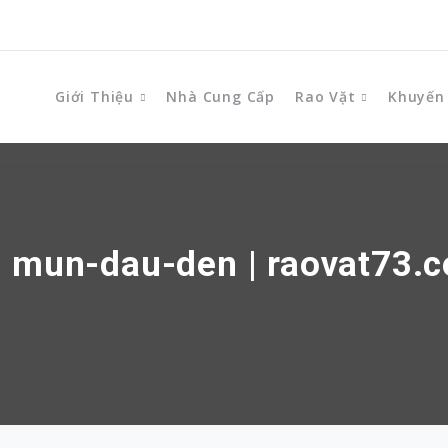
Giới Thiệu
Nhà Cung Cấp
Rao Vặt
Khuyến
: mun-dau-den | raovat73.