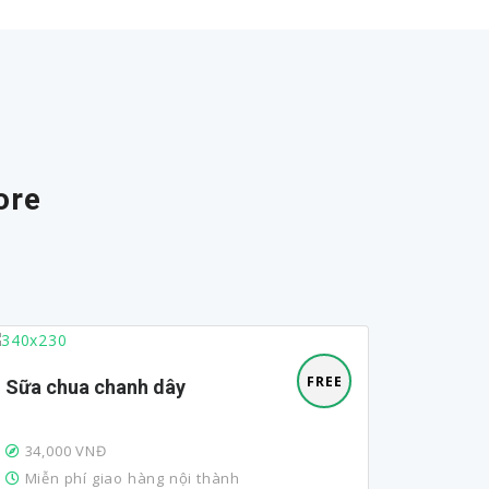
ore
FREE
Sữa chua chanh dây
Sữa c
34,000 VNĐ
34,00
Miễn phí giao hàng nội thành
Miễn p