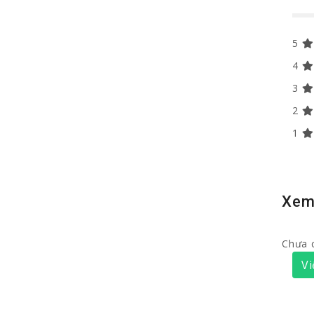
5
4
3
2
1
Xem
Chưa 
Vi