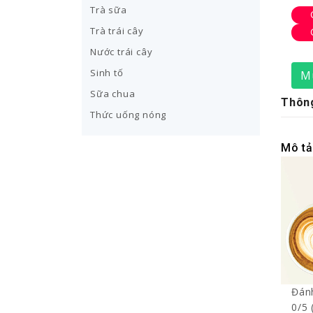
Trà sữa
Trà trái cây
Nước trái cây
Sinh tố
M
Sữa chua
Thông
Thức uống nóng
Mô tả 
Đánh
0/5 