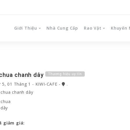
Giới Thiệu
Nhà Cung Cấp
Rao Vặt
Khuyến 
chua chanh dây
Thương hiệu uy tín
 5, 01 Tháng 1
-
KIWI-CAFE
-
.
ã giảm giá: