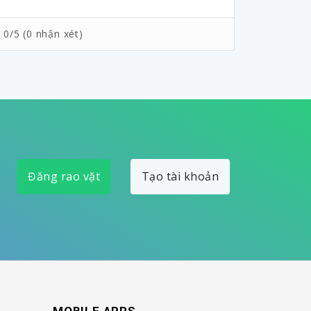
0/5 (0 nhận xét)
0/5 (0 n
Đăng rao vặt
Tạo tài khoản
MOBILE APPS