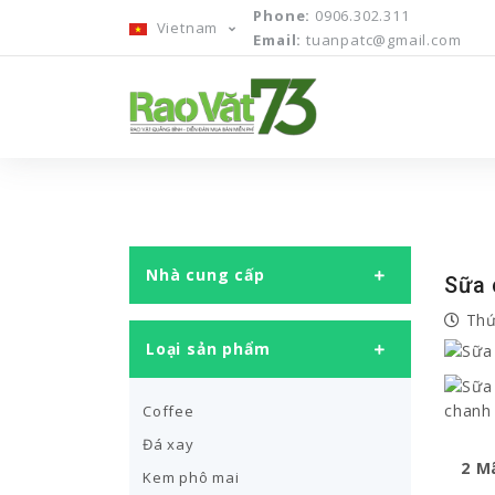
Phone:
0906.302.311
Vietnam
Email:
tuanpatc@gmail.com
Nhà cung cấp
Sữa 
Thứ
Loại sản phẩm
Coffee
Đá xay
2 M
Kem phô mai