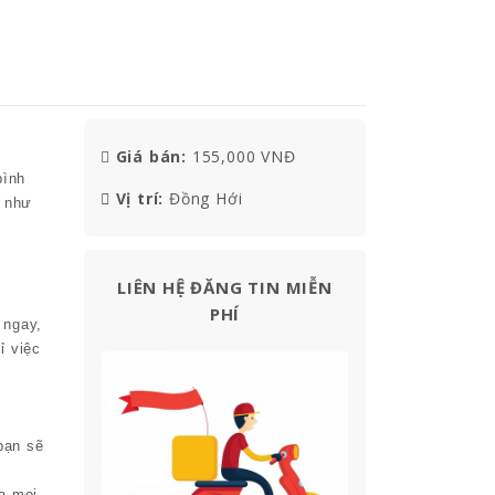
Giá bán:
155,000 VNĐ
bình
Vị trí:
Đồng Hới
 như
LIÊN HỆ ĐĂNG TIN MIỄN
PHÍ
 ngay,
ỉ việc
bạn sẽ
a mọi