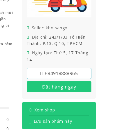
ách mới
gần
ng trí
Seller: kho sango
Địa chỉ: 243/1/33 Tô Hiến
Thành, P.13, Q.10, TPHCM
hựa hèm
Ngày tạo: Thứ 5, 17 Tháng
12
+84918888965
Đặt hàng ngay
Xem shop
0
Lưu sản phẩm này
0