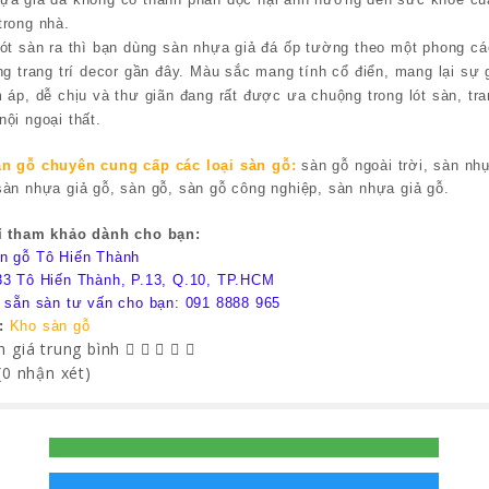
trong nhà.
lót sàn ra thì bạn dùng sàn nhựa giả đá ốp tường theo một phong c
ong trang trí decor gần đây. Màu sắc mang tính cổ điển, mang lại sự 
m áp, dễ chịu và thư giãn đang rất được ưa chuộng trong lót sàn, tra
nội ngoại thất.
n gỗ chuyên cung cấp các loại sàn gỗ:
sàn gỗ ngoài trời, sàn n
sàn nhựa giả gỗ, sàn gỗ, sàn gỗ công nghiệp, sàn nhựa giả gỗ.
ỉ tham khảo dành cho bạn:
n gỗ Tô Hiến Thành
33 Tô Hiến Thành, P.13, Q.10, TP.HCM
e sẵn sàn tư vấn cho bạn: 091 8888 965
:
Kho sàn gỗ
 giá trung bình
(0 nhận xét)