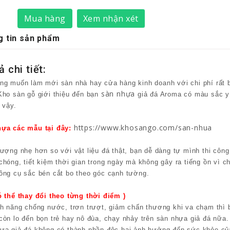
Mua hàng
Xem nhận xét
 tin sản phẩm
 chi tiết:
ng muốn làm mới sàn nhà hay cửa hàng kinh doanh với chi phí rất 
sàn nhựa
Kho sàn gỗ giới thiệu đến bạn
giả đá Aroma có màu sắc y
 vậy.
https://www.khosango.com/san-nhua
ựa các mẫu tại đây:
lượng nhẹ hơn so với vật liệu đá thật, bạn dễ dàng tự mình thi công
chóng, tiết kiệm thời gian trong ngày mà không gây ra tiếng ồn vì ch
ông cụ sắc bén cắt bo theo góc cạnh tường.
ó thể thay đổi theo từng thời điểm )
nh năng chống nước, trơn trượt, giảm chấn thương khi va chạm thì 
còn lo đến bọn trẻ hay nô đùa, chạy nhảy trên sàn nhựa giả đá nữa.
ựa giả đá không có thành phần độc hại ảnh hưởng đến sức khỏe củ