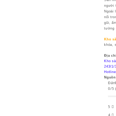
người 
Ngoài 
nổi tr
gũi, ấ
tường 
Kho sà
khóa, 
Địa ch
Kho sà
243/1/
Hotlin
Nguồn
Đánh
0/5 
5
4