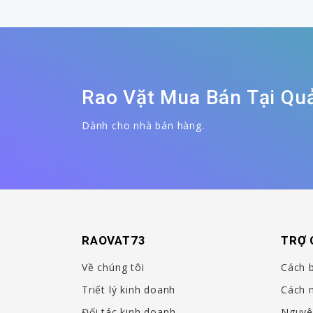
Rao Vặt Mua Bán Tại Qu
Dành cho nhà bán hàng.
RAOVAT73
TRỢ 
Về chúng tôi
Cách 
Triết lý kinh doanh
Cách 
Đối tác kinh doanh
Nguyê