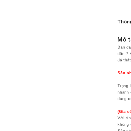
Thông
Mô tả
Bạn đa
dân ? 
đá thật
Sàn nh
Trọng 
nhanh 
dùng c
(Gía c
Với tí
không 
Sàn nh