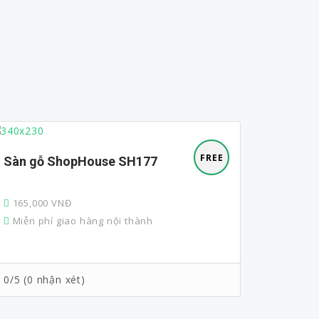
FREE
Sàn gỗ ShopHouse SH177
CHỔI THAN CÔNG NGHIỆP CHO CÁC
NHÀ MÁ
165,000 VNĐ
0 VNĐ
Miễn phí giao hàng nội thành
Miễn p
0/5 (0 nhận xét)
0/5 (0 n