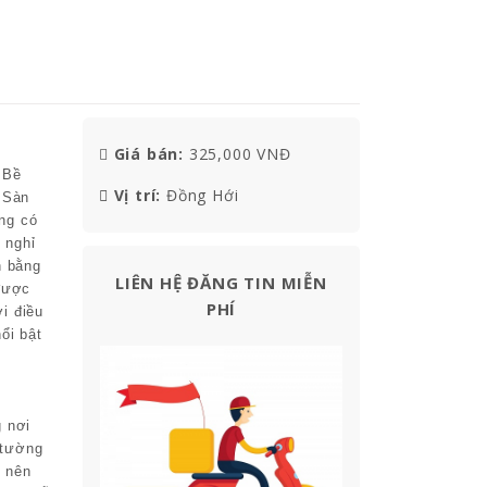
Giá bán:
325,000 VNĐ
 Bề
Vị trí:
Đồng Hới
 Sàn
ang có
 nghỉ
n bằng
LIÊN HỆ ĐĂNG TIN MIỄN
được
PHÍ
i điều
ổi bật
 nơi
 tường
ở nên