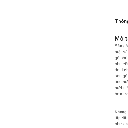
Thông
Mô tả
Sàn gỗ
mặt sà
gỗ phù
nhu cầ
do dịc
sàn gỗ
làm mớ
mới mẻ
hơn tr
Không 
lắp đặ
như cá