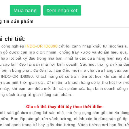
Mua hàng
Xem nhận xét
 tin sản phẩm
 chi tiết:
 công nghiệp
INDO-OR ID8090
cốt lõi xanh nhập khẩu từ Indonesia.
n gỗ được cán lớp ô xít nhôm, chống trầy xước và độ ẩm hiệu quả.
 hợp lót bất kỳ đâu trong nhà bạn, nhất là các cửa hàng hiện nay đ
u cao làm đẹp lại sàn nhà nơi kinh doanh. Sau một thời gian khá dài
h bệnh bùng phát, đã đến lúc làm điều mới mẻ cho cửa hàng của bạ
 INDO-OR ID8090. Khách hàng sẽ có trải niệm tốt hơn khi sàn nhà 
i sau một thời gian dài. Dĩ nhiên là khách hàng sẽ bị thu hút hơn vớ
 này, khi bạn làm điều mới thì sản phẩm của bạn kinh doanh cũng n
ong cách trang trí gian hàng sản phẩm.
Gía có thể thay đổi tùy theo thời điểm
chỉ sàn gỗ được dùng lót sàn nhà, mà ứng dụng sàn gỗ còn đa dạng
t nữa. Bạn lắp sàn gỗ trên vách tường, chính xác là dùng sàn gỗ ốp
c loại gạch trang trí hay giấy dán tường. Vách tường nơi bạn ốp tr