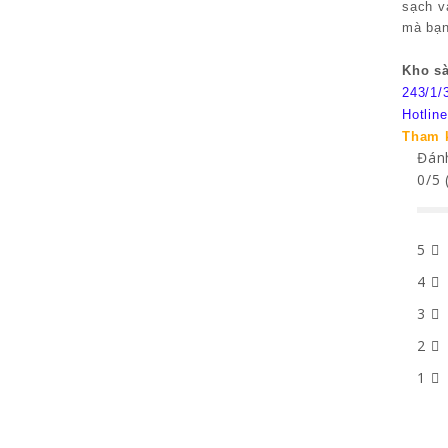
sạch v
mà bạn
Kho s
243/1/
Hotlin
Tham 
Đánh
0/5 
5
4
3
2
1