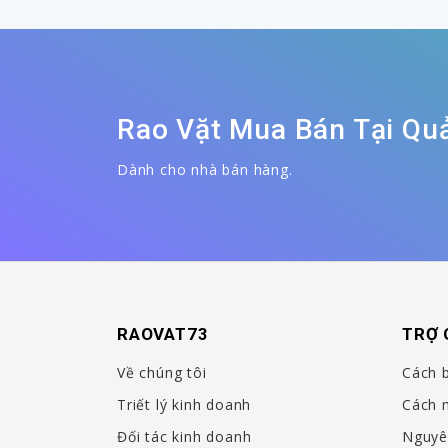
Rao Vặt Mua Bán Tại Qu
Dành cho nhà bán hàng.
RAOVAT73
TRỢ 
Về chúng tôi
Cách 
Triết lý kinh doanh
Cách 
Đối tác kinh doanh
Nguyê