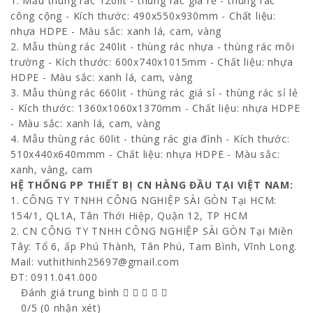
1. Mẫu thùng rác 120lit - thùng rác giá rẻ - thùng rác
công cộng - Kích thước: 490x550x930mm - Chất liệu:
nhựa HDPE - Màu sắc: xanh lá, cam, vàng
2. Mẫu thùng rác 240lit - thùng rác nhựa - thùng rác môi
trường - Kích thước: 600x740x1015mm - Chất liệu: nhựa
HDPE - Màu sắc: xanh lá, cam, vàng
3. Mẫu thùng rác 660lit - thùng rác giá sỉ - thùng rác sỉ lẻ
- Kích thước: 1360x1060x1370mm - Chất liệu: nhựa HDPE
- Màu sắc: xanh lá, cam, vàng
4. Mẫu thùng rác 60lit - thùng rác gia đình - Kích thước:
510x440x640mmm - Chất liệu: nhựa HDPE - Màu sắc:
xanh, vàng, cam
HỆ THỐNG PP THIẾT BỊ CN HÀNG ĐẦU TẠI VIỆT NAM:
1. CÔNG TY TNHH CÔNG NGHIỆP SÀI GÒN Tại HCM:
154/1, QL1A, Tân Thới Hiệp, Quận 12, TP HCM
2. CN CÔNG TY TNHH CÔNG NGHIỆP SÀI GÒN Tại Miền
Tây: Tổ 6, ấp Phú Thành, Tân Phú, Tam Bình, Vĩnh Long.
Mail: vuthithinh25697@gmail.com
ĐT: 0911.041.000
Đánh giá trung bình
0/5 (0 nhận xét)