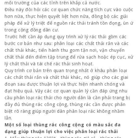
môi trường của các tỉnh trên khắp cả nước.
Điều này đòi hỏi các cơ quan chức năng tích cực vào cuộc
hơn nữa, thực hiện quyết liệt hơn nữa, đồng bộ các giải
pháp để xử lý triệt để nguồn rác thải tránh tồn đọng, ùn ứ
trong cộng đồng dân cư.
Trước hết cần áp dụng quy trình xử lý rác thải gồm các
bước cơ bản như sau: phân loại các chất thải rắn và các
chất thải khác, tiến hành thu gom tận nơi, vận chuyển
chất thải đến điểm tập trung để rửa sạch hoặc ép cục, xử
lý chất thải và tái chế rác thải sinh hoạt.
Quy trình cơ bản trên quan trọng nhất ở khâu phân loại
các chất thải rắn và chất thải khác, nó giúp cho các giai
đoạn sau được thuận lợi và thực hiện nhanh chóng và
đạt hiệu quả. Vậy các cơ quan quản lý cần đáp ứng nhu
cầu phân loại rác thải cho người dân là cần phải trang bị
đầy đủ thùng rác công cộng, thùng rác cần được phân
biệt rõ ràng giúp người dân phân loại rác không nhầm
lẫn.
Một số loại thùng rác công cộng có màu sắc đa
dạng giúp thuận lợi cho việc phân loại rác thải